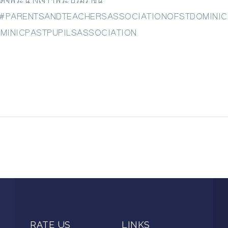
จพระนางเจ้าฯพระบรมราชินี
ดอมินิก #PARENTSANDTEACHERSASSOCIATIONOFSTDOMIN
#STDOMINICPASTPUPILSASSOCIATION
RATE US
LINKS