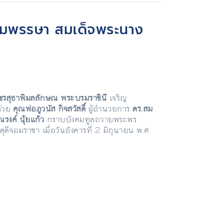
ชนมพรรษา สมเด็จพระนาง
พัชรสุธาพิมลลักษณ พระบรมราชินี
เจริญ
ด้วย
คุณพ่อภูวนัส กิจสวัสดิ์
ผู้อำนวยการ
ดร.สม
รงค์ นุ้ยแก้ว
กราบบังคมทูลถวายพระพร
จอมราชา เมื่อวันอังคารที่ 2 มิถุนายน พ.ศ.