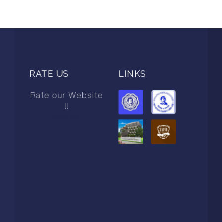
RATE US
LINKS
Rate our Website
!!
AAAAA