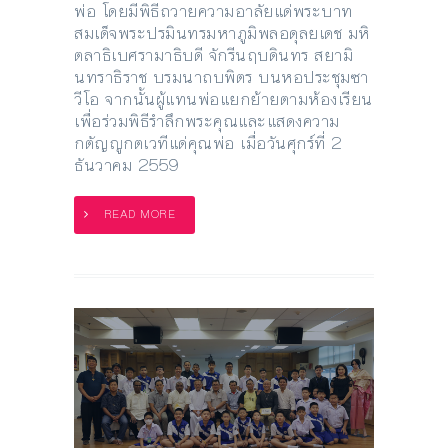
พ่อ โดยมีพิธีถวายความอาลัยแด่พระบาท
สมเด็จพระปรมินทรมหาภูมิพลอดุลยเดช มหิ
ตลาธิเบศรามาธิบดี จักรีนฤบดินทร สยามิ
นทราธิราช บรมนาถบพิตร บนหอประชุมซา
วีโอ จากนั้นผู้แทนพ่อแยกย้ายตามห้องเรียน
เพื่อร่วมพิธีรำลึกพระคุณและแสดงความ
กตัญญูกตเวทีแด่คุณพ่อ เมื่อวันศุกร์ที่ 2
ธันวาคม 2559
READ MORE