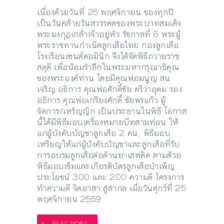
เนื่องด้วยวันที่ 25 พฤศจิกายน ของทุกปี
เป็นวันคล้ายวันสวรรคตของพระบาทสมเด็จ
พระมงกุฎเกล้าเจ้าอยู่หัว รัชกาลที่ 6 พระผู้
พระราชทานกำเนิดลูกเสือไทย กองลูกเสือ
โรงเรียนเซนต์ดอมินิก จึงได้จัดพิธีถวายราช
สดุดี เพื่อน้อมรำลึกในพระมหากรุณาธิคุณ
ของพระองค์ท่าน โดยมีคุณพ่อมนูญ สน
เจริญ อธิการ คุณพ่อศักดิ์ชัย ตรีว่าอุดม รอง
อธิการ คุณพ่อเกรียงศักดิ์ ชัยพรแก้ว ผู้
จัดการ/เหรัญญิก เป็นประธานในพิธี โอกาส
นี้ได้มีพิธีมอบเครื่องหมายบีทสามท่อน ให้
แก่ผู้บังคับบัญชาลูกเสือ 2 คน, พิธีมอบ
เหรียญให้แก่ผู้บังคับบัญชาและลูกเสือที่รับ
การอบรมลูกเสือต่อต้านยาเสพติด ตามด้วย
พิธีมอบเข็มและเกียรติบัตรลูกเสือบำเพ็ญ
ประโยชน์ 300 และ 200 ความดี โครงการ
ทำความดี จิตอาสา สู่สากล เมื่อวันศุกร์ที่ 25
พฤศจิกายน 2559
READ MORE