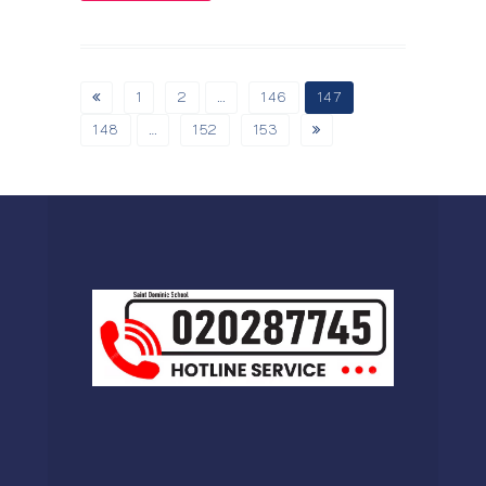
1
2
…
146
147
148
…
152
153