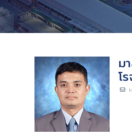
มา
โร
k