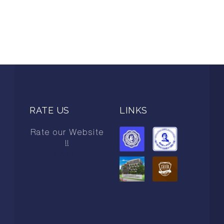
RATE US
LINKS
Rate our Website
!!
AAAAA