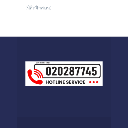
(นิสิตฝึกสอน)