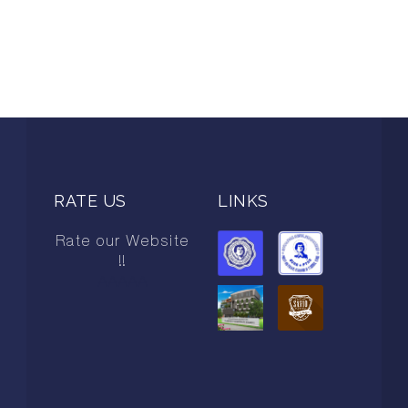
RATE US
LINKS
Rate our Website
!!
AAAAA