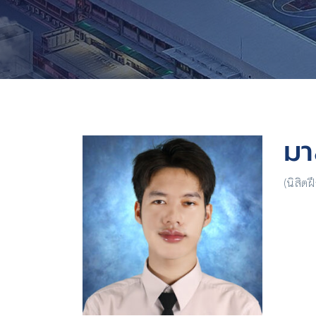
มา
(นิสิต