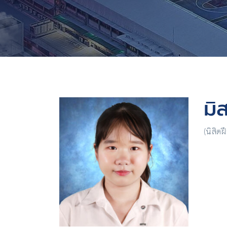
มิ
(นิสิต