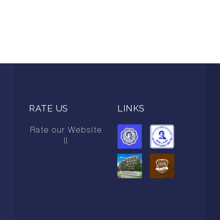
RATE US
LINKS
Rate our Website
!!
AAAAA