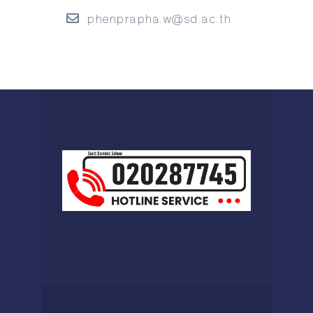
phenprapha.w@sd.ac.th