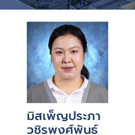
มิสเพ็ญประภา
วชิรพงศ์พันธ์