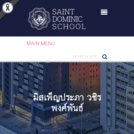
MAIN MENU
มิสเพ็ญประภา วชิร
พงศ์พันธ์