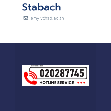
Stabach
amy.v@sd.ac.th