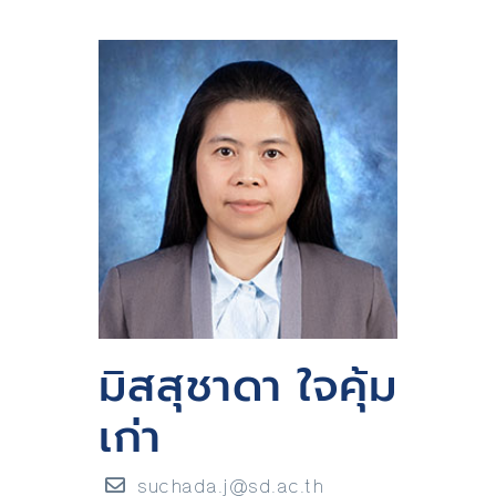
มิสสุชาดา ใจคุ้ม
เก่า
suchada.j@sd.ac.th