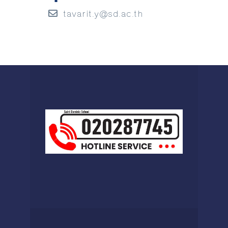
tavarit.y@sd.ac.th