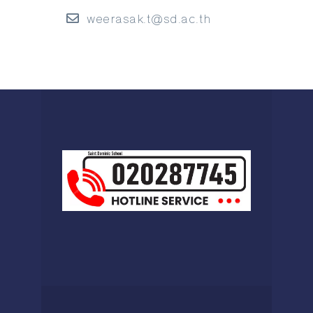
weerasak.t@sd.ac.th