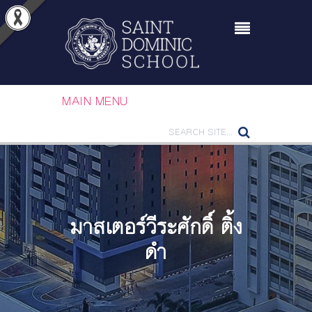
MAIN MENU
มาสเตอร์วีระศักดิ์ ติ้ง
ดำ